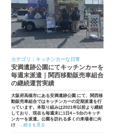
カテゴリ：
キッチンカーな日常
安満遺跡公園にてキッチンカーを
毎週末派遣｜関西移動販売車組合
の継続運営実績
大阪府高槻市にある安満遺跡公園 にて、関西移
動販売車組合ではキッチンカーの定期派遣を行
っています。本取り組みは2021年以前より継続
しており、現在も毎週末に1日4～5台のキッチ
ンカーを派遣。公園を訪れる多くの来場者に向
け
...続きを見る