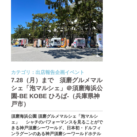
カテゴリ：
出店報告
企画イベント
7.28（月）まで 須磨グルメマル
シェ「泡マルシェ」＠須磨海浜公
園-BE KOBE ひろば-（兵庫県神
戸市）
須磨海浜公園 須磨グルメマルシェ「泡マルシ
ェ」 シャチのパフォーマンスを見ることがで
きる神戸須磨シーワールド、日本初・ドルフィ
ンラグーンのある神戸須磨シーワールドホテル