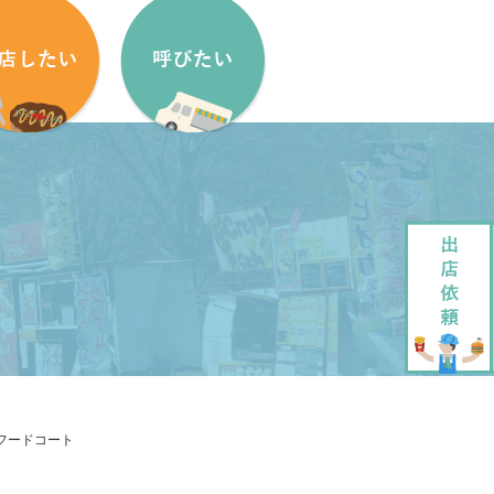
盟方法
出店依頼方法
盟申し込みフォーム
出店依頼フォーム
ッチンカーをはじめたい方へ
加盟キッチンカー紹介
ッチンカー製作・販売
企画・運営させていただきます
ッチンカーレンタル
大道芸でもっと笑顔に
フードコート
ペストリーデザイン