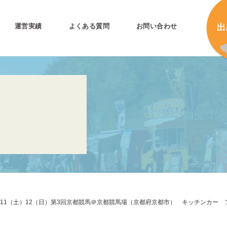
運営実績
よくある質問
お問い合わせ
とは
加
加
キ
プリ公式
キ
キ
合
.11（土）12（日）第3回京都競馬＠京都競馬場（京都府京都市） キッチンカー 
タ