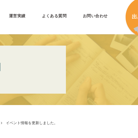
運営実績
よくある質問
お問い合わせ
とは
加
N
加
キ
プリ公式
キ
キ
合
イベント情報を更新しました。
タ