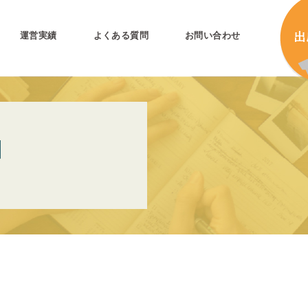
運営実績
よくある質問
お問い合わせ
とは
加
N
加
キ
プリ公式
キ
キ
合
タ