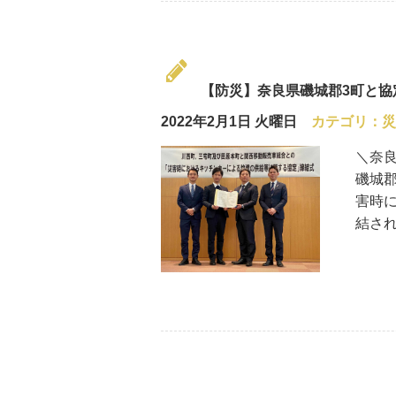
【防災】奈良県磯城郡3町と
2022年2月1日 火曜日
カテゴリ：
災
＼奈良
磯城
害時
結され