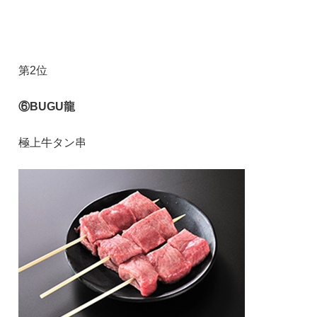
第2位
⑥BUGU龍
極上牛タン串