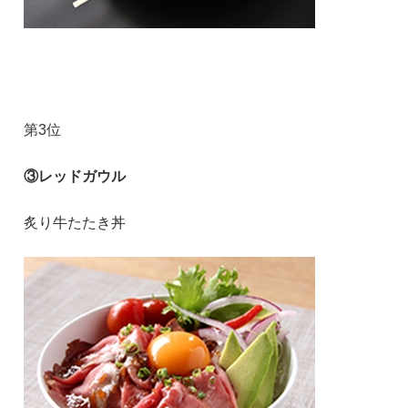
第3位
③レッドガウル
炙り牛たたき丼