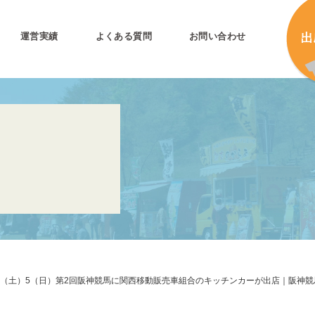
運営実績
よくある質問
お問い合わせ
とは
加
加
キ
プリ公式
キ
キ
合
4（土）5（日）第2回阪神競馬に関西移動販売車組合のキッチンカーが出店｜阪神
タ