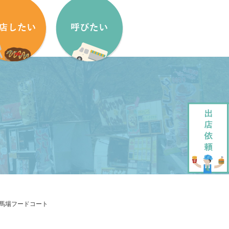
盟方法
出店依頼方法
盟申し込みフォーム
出店依頼フォーム
ッチンカーをはじめたい方へ
加盟キッチンカー紹介
ッチンカー製作・販売
企画・運営させていただきます
ッチンカーレンタル
大道芸でもっと笑顔に
競馬場フードコート
ペストリーデザイン