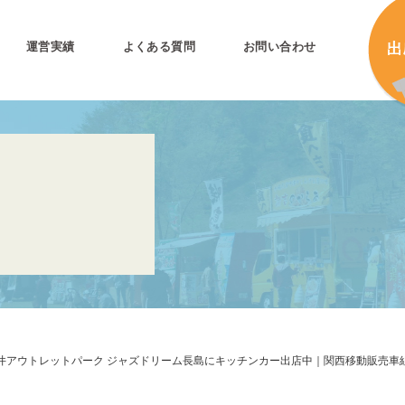
運営実績
よくある質問
お問い合わせ
とは
加
加
キ
プリ公式
キ
キ
合
アウトレットパーク ジャズドリーム長島にキッチンカー出店中｜関西移動販売車
タ