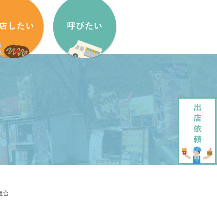
盟方法
出店依頼方法
盟申し込みフォーム
出店依頼フォーム
ッチンカーをはじめたい方へ
加盟キッチンカー紹介
ッチンカー製作・販売
企画・運営させていただきます
ッチンカーレンタル
大道芸でもっと笑顔に
組合
ペストリーデザイン