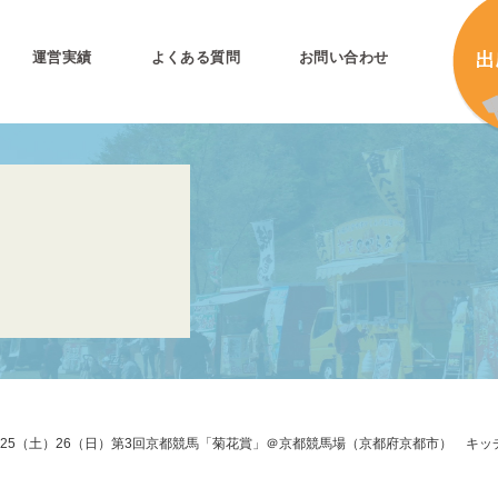
運営実績
よくある質問
お問い合わせ
とは
加
加
キ
プリ公式
キ
キ
合
.25（土）26（日）第3回京都競馬「菊花賞」＠京都競馬場（京都府京都市） キ
タ