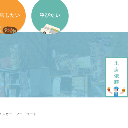
盟方法
出店依頼方法
盟申し込みフォーム
出店依頼フォーム
ッチンカーをはじめたい方へ
加盟キッチンカー紹介
ッチンカー製作・販売
企画・運営させていただきます
ッチンカーレンタル
大道芸でもっと笑顔に
ッチンカー フードコート
ペストリーデザイン