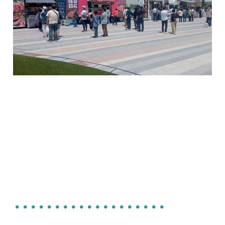
＊＊＊＊＊＊＊＊＊＊＊＊＊＊＊＊＊＊＊