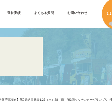
運営実績
よくある質問
お問い合わせ
とは
加
加
キ
プリ公式
キ
キ
合
阪府高槻市】第2週結果発表1.27（土）28（日）第3回キッチンカーグランプリin
タ