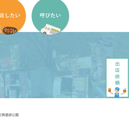
盟方法
出店依頼方法
盟申し込みフォーム
出店依頼フォーム
ッチンカーをはじめたい方へ
加盟キッチンカー紹介
ッチンカー製作・販売
企画・運営させていただきます
ッチンカーレンタル
大道芸でもっと笑顔に
安満遺跡公園
ペストリーデザイン