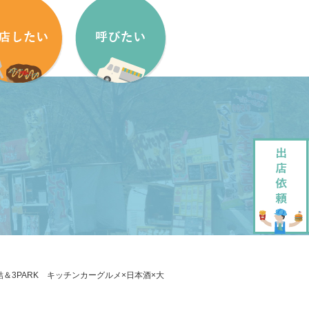
盟方法
出店依頼方法
盟申し込みフォーム
出店依頼フォーム
ッチンカーをはじめたい方へ
加盟キッチンカー紹介
ッチンカー製作・販売
企画・運営させていただきます
ッチンカーレンタル
大道芸でもっと笑顔に
直結＆3PARK キッチンカーグルメ×日本酒×大
ペストリーデザイン