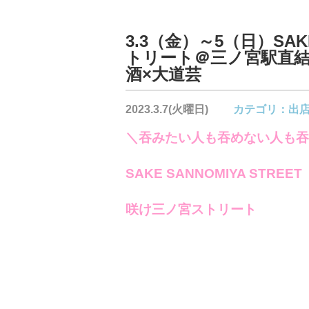
3.3（金）～5（日）SAKE
トリート＠三ノ宮駅直結
酒×大道芸
2023.3.7(火曜日)
カテゴリ：
出
＼吞みたい人も吞めない人も吞
SAKE SANNOMIYA STREET
咲け三ノ宮ストリート