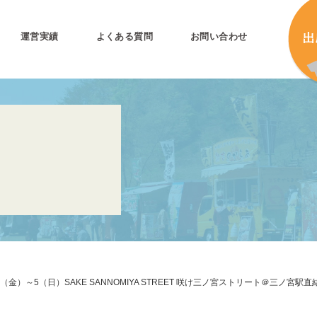
運営実績
よくある質問
お問い合わせ
とは
加
加
キ
プリ公式
キ
キ
合
3（金）～5（日）SAKE SANNOMIYA STREET 咲け三ノ宮ストリート＠三ノ宮駅
タ