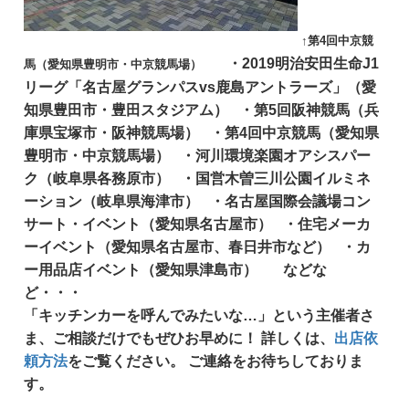
↑第4回中京競
・2019明治安田生命J1
馬（愛知県豊明市・中京競馬場）
リーグ「名古屋グランパスvs鹿島アントラーズ」（愛
知県豊田市・豊田スタジアム） ・第5回阪神競馬（兵
庫県宝塚市・阪神競馬場） ・第4回中京競馬（愛知県
豊明市・中京競馬場） ・河川環境楽園オアシスパー
ク（岐阜県各務原市） ・国営木曽三川公園イルミネ
ーション（岐阜県海津市） ・名古屋国際会議場コン
サート・イベント（愛知県名古屋市） ・住宅メーカ
ーイベント（愛知県名古屋市、春日井市など） ・カ
ー用品店イベント（愛知県津島市） などな
ど・・・
「キッチンカーを呼んでみたいな…」という主催者さ
ま、ご相談だけでもぜひお早めに！ 詳しくは、
出店依
頼方法
をご覧ください。 ご連絡をお待ちしておりま
す。