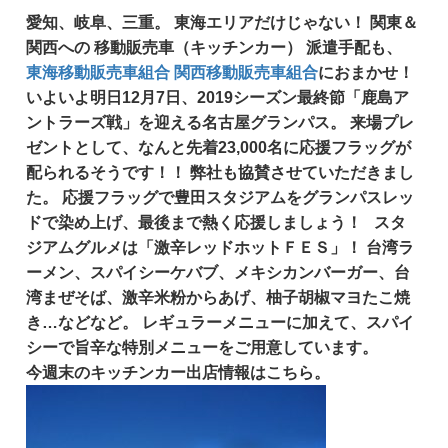
愛知、岐阜、三重。
東海エリアだけじゃない！
関東＆
関西への
移動販売車（キッチンカー）
派遣手配も、
東海移動販売車組合
関西移動販売車組合
におまかせ！
いよいよ明日12月7日、2019シーズン最終節「鹿島ア
ントラーズ戦」を迎える名古屋グランパス。 来場プレ
ゼントとして、なんと先着23,000名に応援フラッグが
配られるそうです！！ 弊社も協賛させていただきまし
た。 応援フラッグで豊田スタジアムをグランパスレッ
ドで染め上げ、最後まで熱く応援しましょう！ スタ
ジアムグルメは「激辛レッドホットＦＥＳ」！ 台湾ラ
ーメン、スパイシーケバブ、メキシカンバーガー、台
湾まぜそば、激辛米粉からあげ、柚子胡椒マヨたこ焼
き…などなど。 レギュラーメニューに加えて、スパイ
シーで旨辛な特別メニューをご用意しています。
今週末のキッチンカー出店情報はこちら。