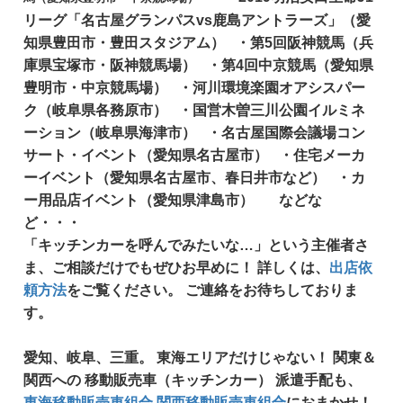
リーグ「名古屋グランパスvs鹿島アントラーズ」（愛
知県豊田市・豊田スタジアム） ・第5回阪神競馬（兵
庫県宝塚市・阪神競馬場） ・第4回中京競馬（愛知県
豊明市・中京競馬場） ・河川環境楽園オアシスパー
ク（岐阜県各務原市） ・国営木曽三川公園イルミネ
ーション（岐阜県海津市） ・名古屋国際会議場コン
サート・イベント（愛知県名古屋市） ・住宅メーカ
ーイベント（愛知県名古屋市、春日井市など） ・カ
ー用品店イベント（愛知県津島市） などな
ど・・・
「キッチンカーを呼んでみたいな…」という主催者さ
ま、ご相談だけでもぜひお早めに！ 詳しくは、
出店依
頼方法
をご覧ください。 ご連絡をお待ちしておりま
す。
愛知、岐阜、三重。
東海エリアだけじゃない！
関東＆
関西への
移動販売車（キッチンカー）
派遣手配も、
東海移動販売車組合
関西移動販売車組合
におまかせ！