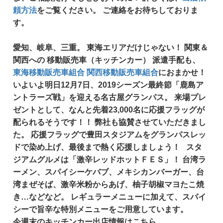
頼方法
をご覧ください。 ご連絡をお待ちしておりま
す。
愛知、岐阜、三重。
東海エリアだけじゃない！
関東＆
関西への
移動販売車（キッチンカー）
派遣手配も、
東海移動販売車組合
関西移動販売車組合
におまかせ！
いよいよ明日12月7日、2019シーズン最終節「鹿島ア
ントラーズ戦」を迎える名古屋グランパス。 来場プレ
ゼントとして、なんと先着23,000名に応援フラッグが
配られるそうです！！ 弊社も協賛させていただきまし
た。 応援フラッグで豊田スタジアムをグランパスレッ
ドで染め上げ、最後まで熱く応援しましょう！ スタ
ジアムグルメは「激辛レッドホットＦＥＳ」！ 台湾ラ
ーメン、スパイシーケバブ、メキシカンバーガー、台
湾まぜそば、激辛米粉からあげ、柚子胡椒マヨたこ焼
き…などなど。 レギュラーメニューに加えて、スパイ
シーで旨辛な特別メニューをご用意しています。
今週末のキッチンカー出店情報はこちら。