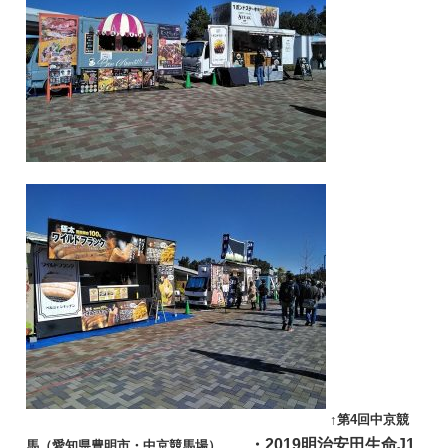
↑第4回中京競
・2019明治安田生命J1
馬（愛知県豊明市・中京競馬場）