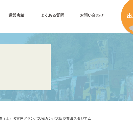
運営実績
よくある質問
お問い合わせ
とは
加
加
キ
プリ公式
キ
キ
合
20（土）名古屋グランパスvsガンバ大阪＠豊田スタジアム
タ