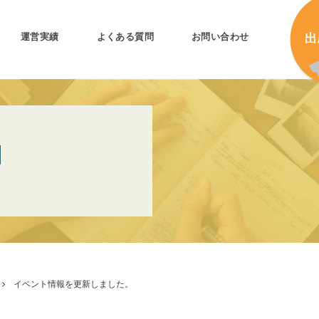
運営実績
よくある質問
お問い合わせ
とは
加
N
加
キ
プリ公式
キ
キ
合
イベント情報を更新しました。
タ