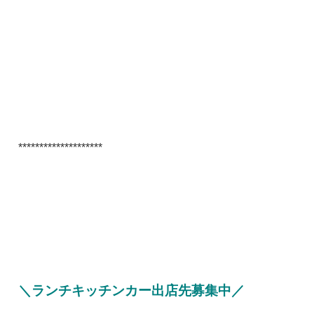
********************
＼ランチキッチンカー出店先募集中／