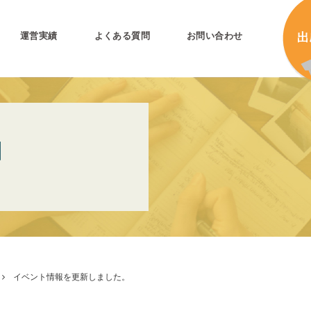
運営実績
よくある質問
お問い合わせ
とは
加
N
加
キ
プリ公式
キ
キ
合
イベント情報を更新しました。
タ