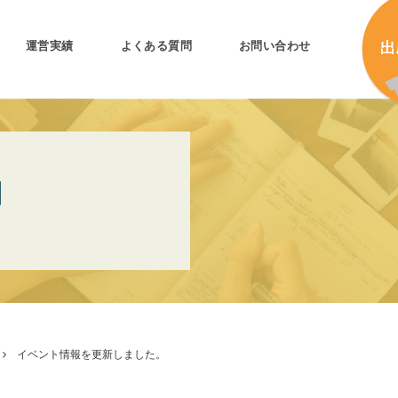
運営実績
よくある質問
お問い合わせ
とは
加
N
加
キ
プリ公式
キ
キ
合
イベント情報を更新しました。
タ