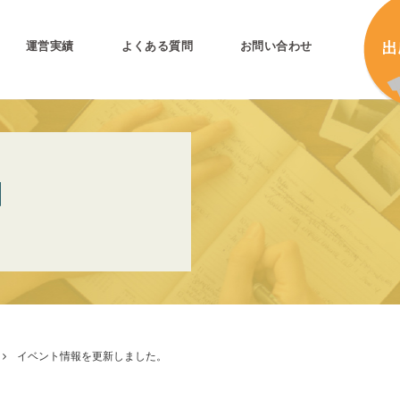
運営実績
よくある質問
お問い合わせ
とは
加
N
加
キ
プリ公式
キ
キ
合
イベント情報を更新しました。
タ