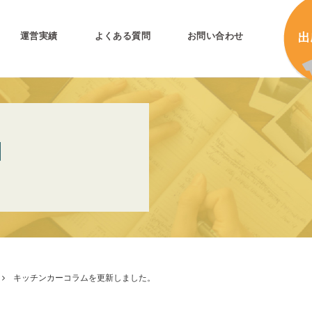
運営実績
よくある質問
お問い合わせ
とは
加
N
加
キ
プリ公式
キ
キ
合
キッチンカーコラムを更新しました。
タ