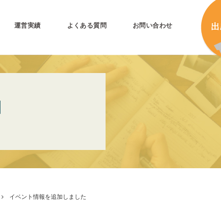
運営実績
よくある質問
お問い合わせ
とは
加
N
加
キ
プリ公式
キ
キ
合
イベント情報を追加しました
タ