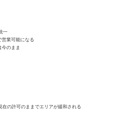
統一
で営業可能になる
は今のまま
、現在の許可のままでエリアが緩和される