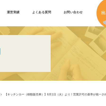
運営実績
よくある質問
お問い合わせ
とは
加
N
加
キ
プリ公式
キ
キ
合
【キッチンカー（移動販売車）】6月1日（火）より！営業許可の基準が統一さ
タ