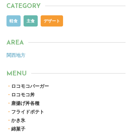
CATEGORY
軽食
主食
デザート
AREA
関西地方
MENU
・
ロコモコバーガー
・
ロコモコ丼
・
唐揚げ丼各種
・
フライドポテト
・
かき氷
・
綿菓子