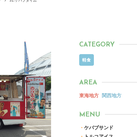
介
31.ケバブタイム
CATEGORY
軽食
AREA
東海地方
関西地方
MENU
・
ケバブサンド
・
トルコアイス