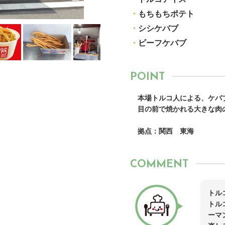
・
もちもちポテト
・
シシケバブ
・
ビーフケバブ
POINT
本場トルコ人による、ケバ
目の前で焼かれる大きな肉
拠点：関西 東海
COMMENT
トル
トル
ーマ