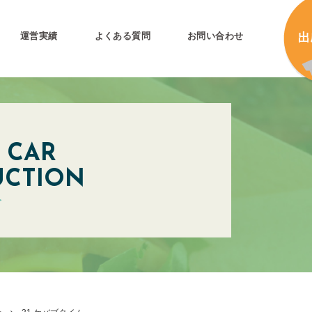
運営実績
よくある質問
お問い合わせ
とは
加
 CAR
UCTION
加
介
キ
プリ公式
キ
キ
合
タ