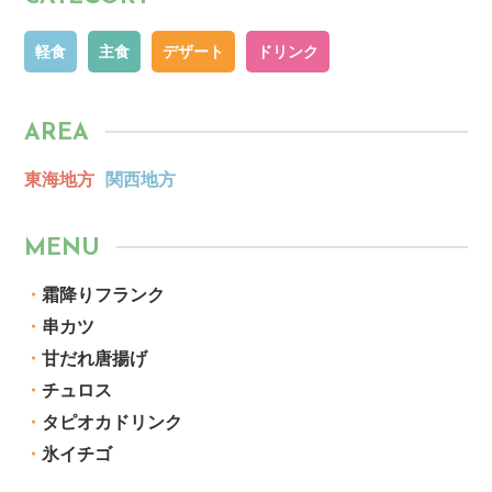
軽食
主食
デザート
ドリンク
AREA
東海地方
関西地方
MENU
・
霜降りフランク
・
串カツ
・
甘だれ唐揚げ
・
チュロス
・
タピオカドリンク
・
氷イチゴ