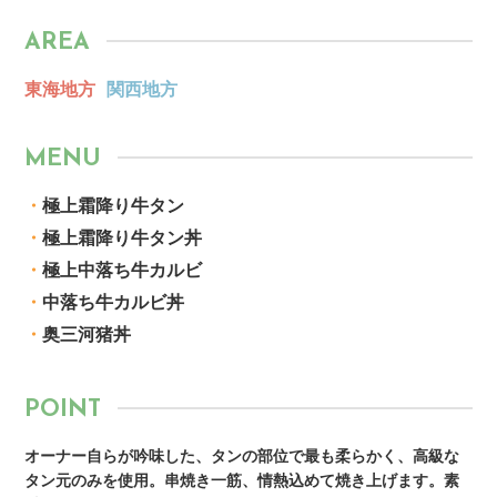
AREA
東海地方
関西地方
MENU
・
極上霜降り牛タン
・
極上霜降り牛タン丼
・
極上中落ち牛カルビ
・
中落ち牛カルビ丼
・
奥三河猪丼
POINT
オーナー自らが吟味した、タンの部位で最も柔らかく、高級な
タン元のみを使用。串焼き一筋、情熱込めて焼き上げます。素