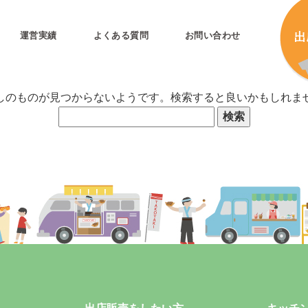
運営実績
よくある質問
お問い合わせ
何も見つかりませんでした
しのものが見つからないようです。検索すると良いかもしれま
とは
加
加
キ
プリ公式
キ
キ
合
タ